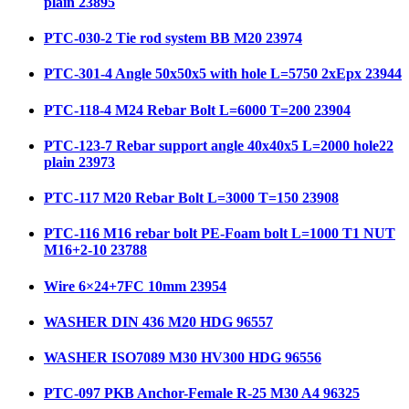
plain 23895
PTC-030-2 Tie rod system BB M20 23974
PTC-301-4 Angle 50x50x5 with hole L=5750 2xEpx 23944
PTC-118-4 M24 Rebar Bolt L=6000 T=200 23904
PTC-123-7 Rebar support angle 40x40x5 L=2000 hole22
plain 23973
PTC-117 M20 Rebar Bolt L=3000 T=150 23908
PTC-116 M16 rebar bolt PE-Foam bolt L=1000 T1 NUT
M16+2-10 23788
Wire 6×24+7FC 10mm 23954
WASHER DIN 436 M20 HDG 96557
WASHER ISO7089 M30 HV300 HDG 96556
PTC-097 PKB Anchor-Female R-25 M30 A4 96325