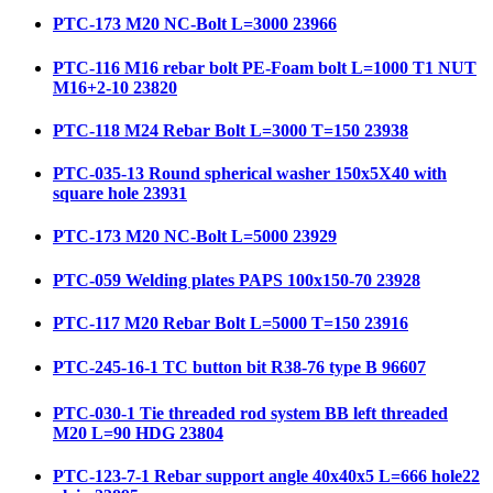
PTC-173 M20 NC-Bolt L=3000 23966
PTC-116 M16 rebar bolt PE-Foam bolt L=1000 T1 NUT
M16+2-10 23820
PTC-118 M24 Rebar Bolt L=3000 T=150 23938
PTC-035-13 Round spherical washer 150x5X40 with
square hole 23931
PTC-173 M20 NC-Bolt L=5000 23929
PTC-059 Welding plates PAPS 100x150-70 23928
PTC-117 M20 Rebar Bolt L=5000 T=150 23916
PTC-245-16-1 TC button bit R38-76 type B 96607
PTC-030-1 Tie threaded rod system BB left threaded
M20 L=90 HDG 23804
PTC-123-7-1 Rebar support angle 40x40x5 L=666 hole22