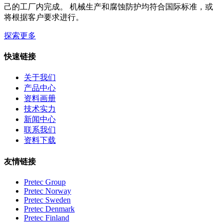
己的工厂内完成。 机械生产和腐蚀防护均符合国际标准，或
将根据客户要求进行。
探索更多
快速链接
关于我们
产品中心
资料画册
技术实力
新闻中心
联系我们
资料下载
友情链接
Pretec Group
Pretec Norway
Pretec Sweden
Pretec Denmark
Pretec Finland