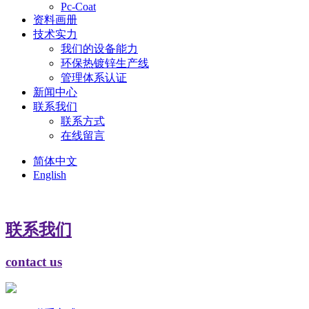
Pc-Coat
资料画册
技术实力
我们的设备能力
环保热镀锌生产线
管理体系认证
新闻中心
联系我们
联系方式
在线留言
简体中文
English
联系我们
contact us