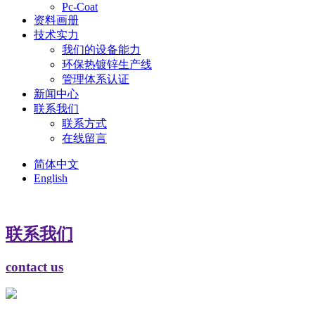
Pc-Coat
资料画册
技术实力
我们的设备能力
环保热镀锌生产线
管理体系认证
新闻中心
联系我们
联系方式
在线留言
简体中文
English
联系我们
contact us