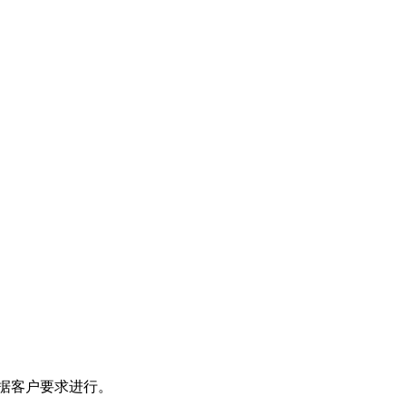
据客户要求进行。