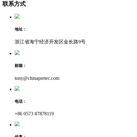
联系方式
地址：
浙江省海宁经济开发区金长路9号
邮箱：
tony@chinapretec.com
电话：
+86 0573 87878119
传真：